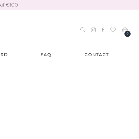
naf €100
0
ARD
FAQ
CONTACT