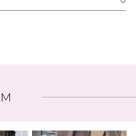
:
165 cm
6
l length - High waist
AM