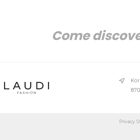
Come discove
Kor
870
Privacy 