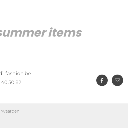
 summer items
di-fashion.be
 / 40 50 82
orwaarden