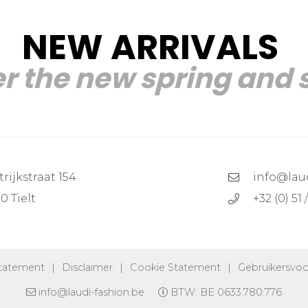
NEW ARRIVALS
r the new spring and
trijkstraat 154
info@lau
0 Tielt
+32 (0) 51
Statement
|
Disclaimer
|
Cookie Statement
|
Gebruikersvo
info@laudi-fashion.be
BTW: BE 0633.780.776