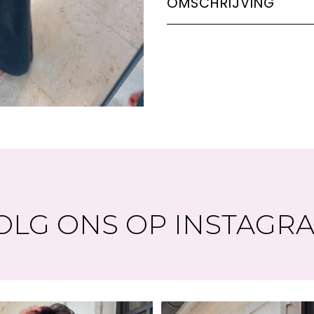
OMSCHRIJVING
Lichaamslengte model
Model draagt maatje:
3
Tailleert:
Flare leg - Ful
Merk:
J LAUDI
OLG ONS OP INSTAGR